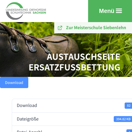
Menü
Zur Meisterschule Siebenlehn
AUSTAUSCHSEITE
ERSATZFUSSBETTUNG
Download
Download
82
Dateigröße
394.82 KB