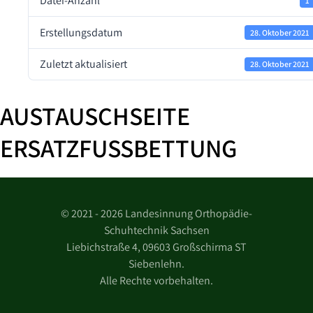
Datei-Anzahl
1
Erstellungsdatum
28. Oktober 2021
Zuletzt aktualisiert
28. Oktober 2021
AUSTAUSCHSEITE
ERSATZFUSSBETTUNG
©
2021 - 2026 Landesinnung Orthopädie-
Schuhtechnik Sachsen
Liebichstraße 4, 09603 Großschirma ST
Siebenlehn.
Alle Rechte vorbehalten.