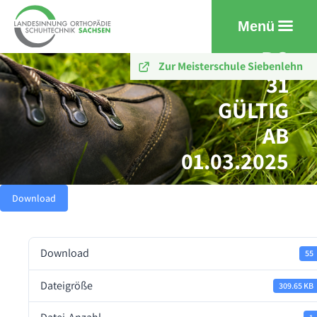
Menü
PG
Zur Meisterschule Siebenlehn
31
GÜLTIG
AB
01.03.2025
Download
Download
55
Dateigröße
309.65 KB